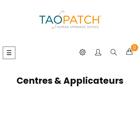
0
Basculer
☰
la
navigation
Centres & Applicateurs